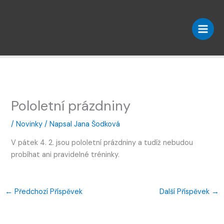
Přeskočit
na
obsah
Pololetní prázdniny
/
Novinky
/ Napsal
Jana Šodková
V pátek 4. 2. jsou pololetní prázdniny a tudíž nebudou
probíhat ani pravidelné tréninky.
←
Předchozí Příspěvek
Další Příspěvek
→