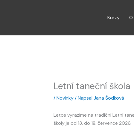
Přeskočit
na
Kurzy
O
obsah
Letní taneční škola
/
Novinky
/ Napsal
Jana Šodková
Letos vyrazíme na tradiční Letní taneč
školy je od 13. do 18. července 2026.