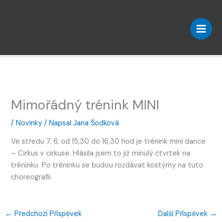
Přeskočit
na
obsah
Mimořádný trénink MINI
/
Novinky
/ Napsal
Jana Šodková
Ve středu 7. 6. od 15,30 do 16,30 hod je trénink mini dance
– Cirkus v cirkuse. Hlásila jsem to již minulý čtvrtek na
tréninku. Po tréninku se budou rozdávat kostýmy na tuto
choreografii.
←
Předchozí Příspěvek
Další Příspěvek
→